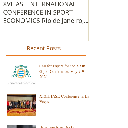
XVI IASE INTERNATIONAL
The 2015/201
CONFERENCE IN SPORT
IOC Advance
ECONOMICS Rio de Janeiro,
Research Gr
Brazil
Recent Posts
Call for Papers for the XXth
Gijon Conference, May 7-9
2026
XIXth IASE Conference in Las
Vegas
Honoring Ross Booth